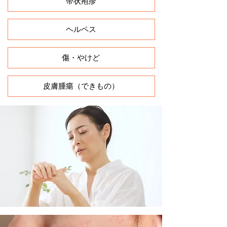
帯状疱疹
ヘルペス
傷・やけど
皮膚腫瘍（できもの）