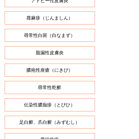
アトピー性皮膚炎
蕁麻疹（じんましん）
尋常性白斑（白なまず）
脂漏性皮膚炎
膿疱性座瘡（にきび）
尋常性乾癬
伝染性膿痂疹（とびひ）
足白癬、爪白癬（みずむし）