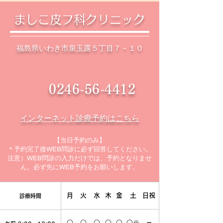
ましこ皮フ科クリニック
福島県いわき市泉玉露５丁目７－１０
0246-56-4412
インターネット診療予約はこちら
【当日予約のみ】
＊予約完了後WEB問診に必ず回答してください。
注意）WEB問診の入力だけでは、予約となりませ
ん。必ず先にWEB予約をお願いします。
​月
火
水
​木
金
土
日祝
診療時間
○
○
○
○
○
○
※
－