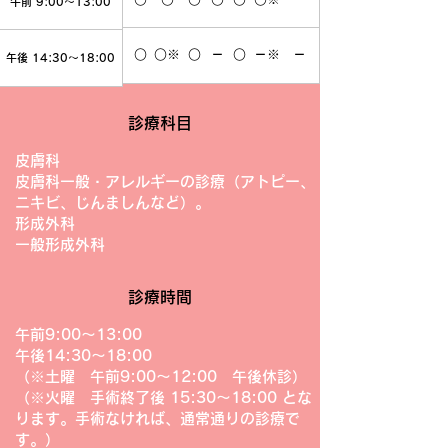
午前 9:00～13:00
○
○
※
○
－
○
－
※
－
午後 14:30～18:00
診療科目
皮膚科
皮膚科一般・アレルギーの診療（アトピー、
ニキビ、じんましんなど）。
形成外科
一般形成外科
診療時間
午前9:00～13:00
午後14:30～18:00
（※土曜 午前9:00～12:00 午後休診）
（※火曜 手術終了後 15:30～18:00 とな
ります。手術なければ、通常通りの診療で
す。）